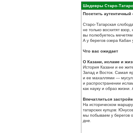
Шедевры Старо-Татарск
Посетить аутентичный 
Старо-Татарская слобода
не только восхитят взор,
вы полюбуетесь мечетями
А у берегов озера Кабан 
Что вас ожидает
О Казани, исламе и жиз
История Казани и ее жит
Запад и Восток. Самая я
и ее махаллями — мусул
и распространении исла
как науку и образ жизни.
Впечатлиться застрой
На историческом маршру
татарских купцов: Юнусо
мы побываем у берегов о
дне.