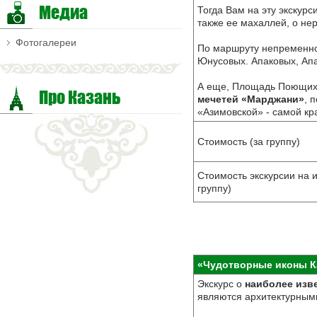
Медиа
Тогда Вам на эту экскурс
также ее махаллей, о не
Фотогалереи
По маршруту непременно
Юнусовых. Апаковых, Апа
А еще, Площадь Поющих 
Про Казань
мечетей «Марджани»
, 
«Азимовской» - самой к
Стоимость (за группу)
Стоимость экскурсии на 
группу)
«Чудотворные иконы Ка
Экскурс о
наиболее изв
являются архитектурным